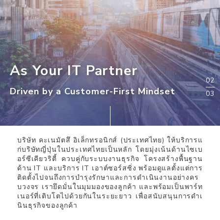
As Your IT Partner
As Your IT Partner
As Your IT Partner
2
Driven by a Customer-First Mindset
Driven by a Customer-First Mindset
Driven by a Customer-First Mindset
3
บริษัท คะเนมัตสึ อิเล็กทรอนิกส์ (ประเทศไทย) ให้บริการแ
ก่บริษัทญี่ปุ่นในประเทศไทยเป็นหลัก โดยมุ่งเน้นด้านไซเบ
อร์ซีเคียวริตี้ ควบคู่กับระบบงานธุรกิจ โครงสร้างพื้นฐาน
ด้าน IT และบริการ IT เอาต์ซอร์สซิ่ง พร้อมดูแลตั้งแต่การ
ติดตั้งไปจนถึงการบำรุงรักษาและการดำเนินงานอย่างคร
บวงจร เรายึดมั่นในมุมมองของลูกค้า และพร้อมเป็นพาร์ท
เนอร์ที่เติบโตไปด้วยกันในระยะยาว เพื่อสนับสนุนการดำเ
นินธุรกิจของลูกค้า