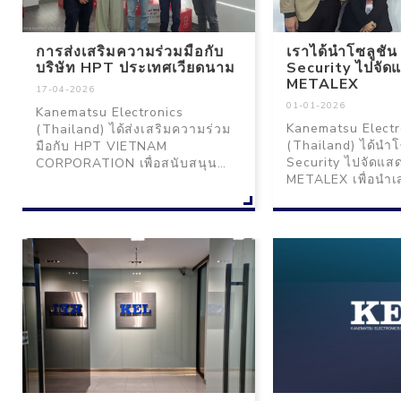
การส่งเสริมความร่วมมือกับ
เราได้นำโซลูชั
บริษัท HPT ประเทศเวียดนาม
Security ไปจั
METALEX
17-04-2026
01-01-2026
Kanematsu Electronics
Kanematsu Electr
(Thailand) ได้ส่งเสริมความร่วม
(Thailand) ได้นำ
มือกับ HPT VIETNAM
Security ไปจัดแ
CORPORATION เพื่อสนับสนุน
METALEX เพื่อนำ
บริษัทญี่ปุ่นในไทยที่ขยายธุรกิจไป
ป้องกันการโจมตีท
ยังเวียดนาม พร้อมแผนนำบริการ
สำหรับโรงงานและ
ความปลอดภัยที่ล้ำสมัยของ HPT
ครอบคลุมการมองเ
มาให้บริการในประเทศไทยใน
และ Secure USB 
อนาคต
ความกังวลด้านคว
โรงงาน ยินดีให้คำ