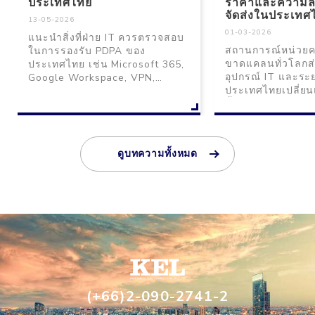
ประเทศไทย
ราคาและความล่
จัดส่งในประเทศ
13-05-2026
01-03-2026
แนะนำสิ่งที่ฝ่าย IT ควรตรวจสอบ
สถานการณ์หน่วย
ในการรองรับ PDPA ของ
ขาดแคลนทั่วโลกส
ประเทศไทย เช่น Microsoft 365,
อุปกรณ์ IT และระ
Google Workspace, VPN,
ประเทศไทยเปลี่ย
Cloud, ID Management และการ
นี้อธิบายสาเหตุแ
ดูแลด้าน Security สำหรับองค์กร
สำหรับองค์กร
ในไทยและบริษัทต่างประเทศใน
ประเทศไทย
ดูบทความทั้งหมด
(+66)2-090-2741-2