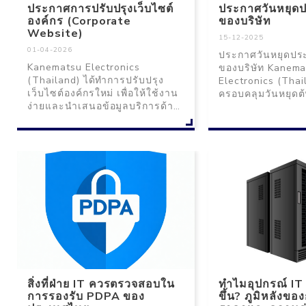
ประกาศการปรับปรุงเว็บไซต์
ประกาศวันหยุดป
องค์กร (Corporate
ของบริษัท
Website)
15-12-2025
01-04-2026
ประกาศวันหยุดปร
Kanematsu Electronics
ของบริษัท Kanema
(Thailand) ได้ทำการปรับปรุง
Electronics (Thai
เว็บไซต์องค์กรใหม่ เพื่อให้ใช้งาน
ครอบคลุมวันหยุดต้
ง่ายและนำเสนอข้อมูลบริการด้าน
วันหยุดนักขัตฤกษ
Cyber Security, DX, IT
หยุดปลายปี กรุณ
Infrastructure และ IT
ตารางวันหยุดก่อนต
Outsourcing ได้อย่างครบถ้วนยิ่ง
ขึ้น
สิ่งที่ฝ่าย IT ควรตรวจสอบใน
ทำไมอุปกรณ์ IT 
การรองรับ PDPA ของ
ขึ้น? ภูมิหลังขอ