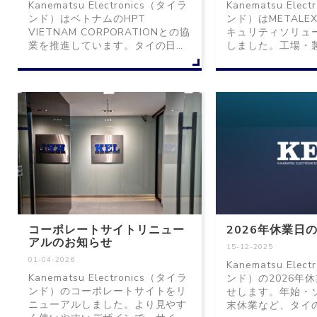
Kanematsu Electronics（タイラ
Kanematsu Elec
ンド）はベトナムのHPT
ンド）はMETALE
VIETNAM CORPORATIONとの協
キュリティソリュ
業を推進しています。タイの日系
しました。工場・
企業のベトナム拠点へのITサポー
バー攻撃対策とし
トや、HPT社の先進的なセキュリ
可視化やセキュアU
ティサービスのタイ展開を視野
ューションをご紹
に、両社の強みを活かしたサービ
製造業のセキュリ
ス提供を目指しています。
ちの方はぜひご覧
コーポレートサイトリニュー
2026年休業日
アルのお知らせ
15-12-2025
01-04-2026
Kanematsu Elec
Kanematsu Electronics（タイラ
ンド）の2026年
ンド）のコーポレートサイトをリ
せします。年始・
ニューアルしました。より見やす
末休業など、タイ