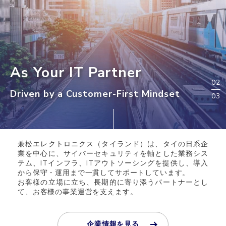
As Your IT Partner
As Your IT Partner
As Your IT Partner
2
Driven by a Customer-First Mindset
Driven by a Customer-First Mindset
Driven by a Customer-First Mindset
3
兼松エレクトロニクス（タイランド）は、タイの日系企
業を中心に、サイバーセキュリティを軸とした業務シス
テム、ITインフラ、ITアウトソーシングを提供し、導入
から保守・運用まで一貫してサポートしています。
お客様の立場に立ち、長期的に寄り添うパートナーとし
て、お客様の事業運営を支えます。
企業情報を見る