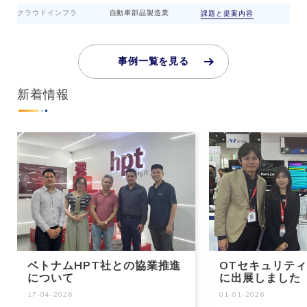
クラウドインフラ
自動車部品製造業
課題と提案内容
事例一覧を見る
新着情報
ベトナムHPT社との協業推進
OTセキュリティを
について
に出展しました
17-04-2026
01-01-2026