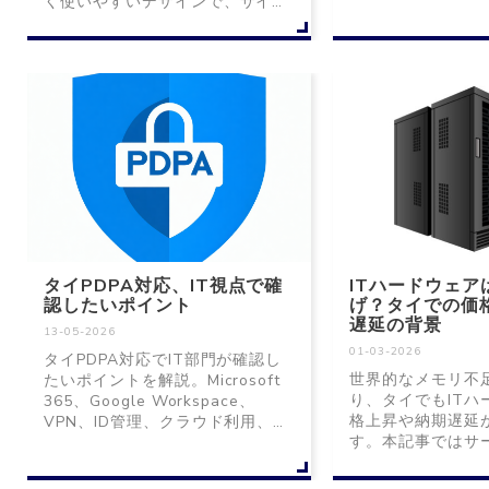
く使いやすいデザインで、サイバ
間の休業スケジュ
ーセキュリティ・DX推進・ITイ
ださい。休業期間
ンフラ・ITアウトソーシングなど
せは営業再開後に
最新のサービス情報をお届けしま
ます。
す。
タイPDPA対応、IT視点で確
ITハードウェア
認したいポイント
げ？タイでの価
遅延の背景
13-05-2026
01-03-2026
タイPDPA対応でIT部門が確認し
世界的なメモリ不
たいポイントを解説。Microsoft
り、タイでもITハ
365、Google Workspace、
格上昇や納期遅延
VPN、ID管理、クラウド利用、ロ
す。本記事ではサ
グ管理など、海外拠点のIT運用・
現状と背景、企業
セキュリティ視点で紹介します。
について解説しま